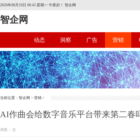
2026年08月10日 06:43 星期一
午夜好！ 智企网
智企网
动态
洞察
广告
营销
首页
当前位置：
智企网
>
营销
>
AI作曲会给数字音乐平台带来第二春
浏览：
次