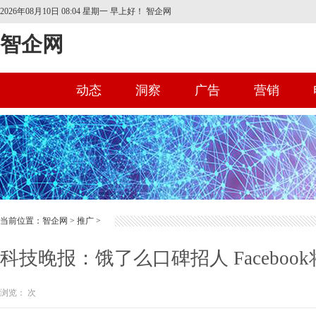
2026年08月10日 08:04 星期一
早上好！ 智企网
智企网
动态
洞察
广告
营销
首页
当前位置：
智企网
>
推广
>
科技晚报：饿了么口碑招人 Faceboo
浏览：
次