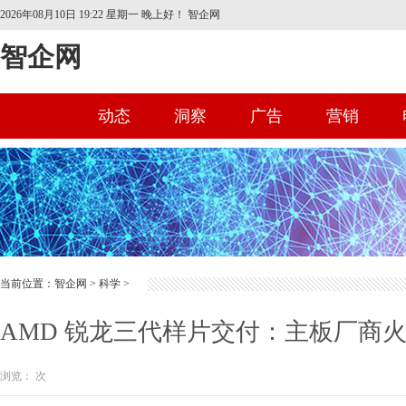
2026年08月10日 19:22 星期一
晚上好！ 智企网
智企网
动态
洞察
广告
营销
首页
当前位置：
智企网
>
科学
>
AMD 锐龙三代样片交付：主板厂商火
浏览：
次