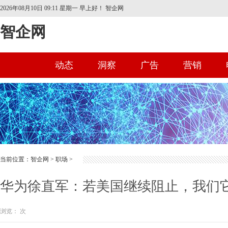
2026年08月10日 09:11 星期一
早上好！ 智企网
智企网
动态
洞察
广告
营销
首页
当前位置：
智企网
>
职场
>
华为徐直军：若美国继续阻止，我们
浏览：
次